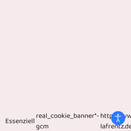
real_cookie_banner*-
https://w
Essenziell
gcm
lafrentz.d